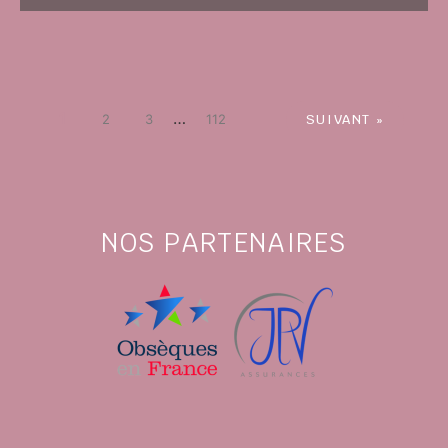
1
…
2
3
112
SUIVANT »
NOS PARTENAIRES