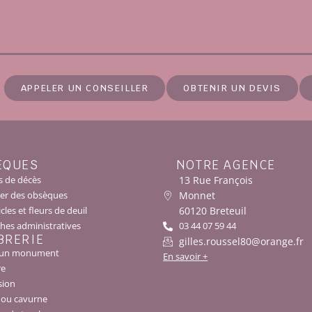
APPELER UN CONSEILLER
OBTENIR UN DEVIS
ÈQUES
NOTRE AGENCE
13 Rue François
s de décès
Monnet
er des obsèques
60120 Breteuil
cles et fleurs de deuil
es administratives
03 44 07 59 44
BRERIE
gilles.roussel80@orange.fr
r un monument
En savoir +
re
sion
 ou cavurne