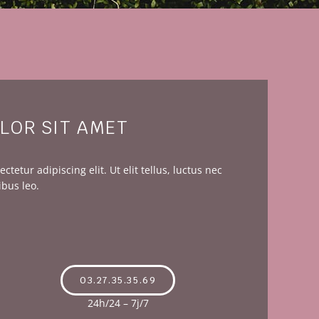
LOR SIT AMET
tetur adipiscing elit. Ut elit tellus, luctus nec
ibus leo.
03.27.35.35.69
24h/24 – 7j/7